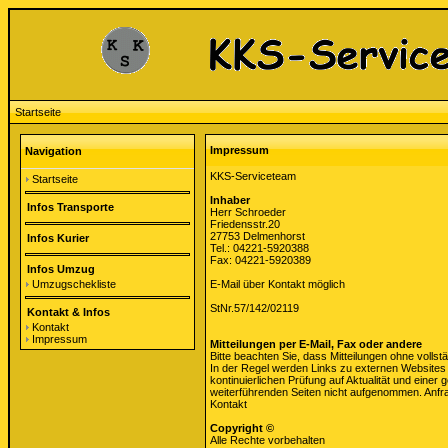
Startseite
Impressum
Navigation
KKS-Serviceteam
Startseite
Inhaber
Infos Transporte
Herr Schroeder
Friedensstr.20
27753 Delmenhorst
Infos Kurier
Tel.: 04221-5920388
Fax: 04221-5920389
Infos Umzug
Umzugschekliste
E-Mail über Kontakt möglich
StNr.57/142/02119
Kontakt & Infos
Kontakt
Impressum
Mitteilungen per E-Mail, Fax oder andere
Bitte beachten Sie, dass Mitteilungen ohne volls
In der Regel werden Links zu externen Websites 
kontinuierlichen Prüfung auf Aktualität und einer
weiterführenden Seiten nicht aufgenommen. Anfrag
Kontakt
Copyright ©
Alle Rechte vorbehalten