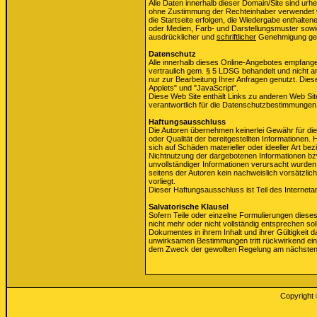
Alle Daten innerhalb dieser Domain/Site sind urhe
ohne Zustimmung der Rechteinhaber verwendet we
die Startseite erfolgen, die Wiedergabe enthalten
oder Medien, Farb- und Darstellungsmuster sowi
ausdrücklicher und
schriftlicher
Genehmigung ges
Datenschutz
Alle innerhalb dieses Online-Angebotes empfang
vertraulich gem. § 5 LDSG behandelt und nicht a
nur zur Bearbeitung Ihrer Anfragen genutzt. Dies
Applets" und "JavaScript".
Diese Web Site enthält Links zu anderen Web Site
verantwortlich für die Datenschutzbestimmungen 
Haftungsausschluss
Die Autoren übernehmen keinerlei Gewähr für die Ak
oder Qualität der bereitgestellten Informationen
sich auf Schäden materieller oder ideeller Art b
Nichtnutzung der dargebotenen Informationen bzw
unvollständiger Informationen verursacht wurden
seitens der Autoren kein nachweislich vorsätzlic
vorliegt.
Dieser Haftungsausschluss ist Teil des Interneta
Salvatorische Klausel
Sofern Teile oder einzelne Formulierungen dieses
nicht mehr oder nicht vollständig entsprechen soll
Dokumentes in ihrem Inhalt und ihrer Gültigkeit d
unwirksamen Bestimmungen tritt rückwirkend eine 
dem Zweck der gewollten Regelung am nächste
Copyright