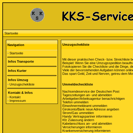
Startseite
Umzugschekliste
Navigation
Startseite
Mit dieser praktischen Check- bzw. Streichliste 
Infos Transporte
Beispiel: Wenn Sie eine Umzugsspedition beauft
Fotokopieren Sie die Checkliste und die Dinge, d
Viele der bevorstehenden Aufgaben können online
Infos Kurier
Das spart Geld, Zeit und Nerven, getreu dem Mott
Infos Umzug
Umzugschekliste
Ummeldecheckliste
Nachsendeservice der Deutschen Post
Kontakt & Infos
Tageszeitungen an- und abmelden
Kontakt
Arbeitgeber/Arbeitsagentur benachrichtigen
Impressum
Telefon ummelden
Einwohnermeldeamt ummelden
Girokonto/Bank neue Adresse angeben
Strom/Gas ummelden
Handy Vertragspartner informieren
Kfz Zulassung ändern
Kabelanschluss an- und abmelden
Versicherungen informieren
Krankenversicherung informieren