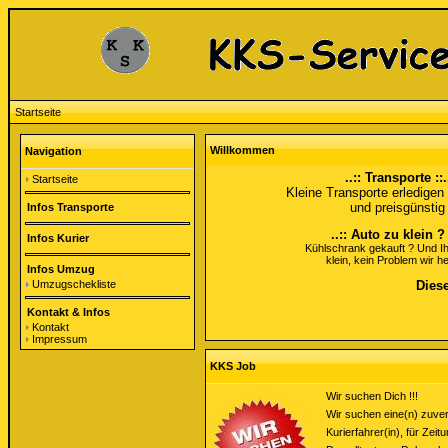
Startseite
Willkommen
Navigation
..:: Transporte ::.
Startseite
Kleine Transporte erledigen 
und preisgünstig
Infos Transporte
..:: Auto zu klein ? 
Infos Kurier
Kühlschrank gekauft ? Und Ihr
klein, kein Problem wir he
Infos Umzug
Umzugschekliste
Diese
Kontakt & Infos
Kontakt
Impressum
KKS Job
Wir suchen Dich !!!
Wir suchen eine(n) zuver
Kurierfahrer(in), für Zei